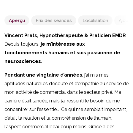
Auto-hypnose
,
EMDR
,
Hypnose Ericksonienne
,
Hypnose humaniste
,
Hypnose nouvelle
Aperçu
Prix des séances
Localisation
Ajoute
Confiance en soi
,
Gestion de l'anxiété et dépression
,
Vincent Prats,
Hypnothérapeute & Praticien EMDR
Peurs et phobies
,
Sevrage tabagique
,
Thérapie brève
,
Troubles du sommeil
Depuis toujours,
je m’intéresse aux
fonctionnements humains
et suis passionné de
1 - France
,
Nantes
50,00€ - 70,00€
neurosciences
.
Vincent Prats
Pendant une vingtaine d’années
, j’ai mis mes
20, Boulevard Amiral Courbet, 44000 Nantes, Franc
aptitudes naturelles d’écoute et d’empathie au service de
mon activité de commercial dans le secteur privé. Ma
carrière était lancée, mais j’ai ressenti le besoin de me
concentrer sur l’essentiel. Ce qui me semblait important,
c’était la relation et la compréhension de l’humain,
l’aspect commercial beaucoup moins. Grâce à des