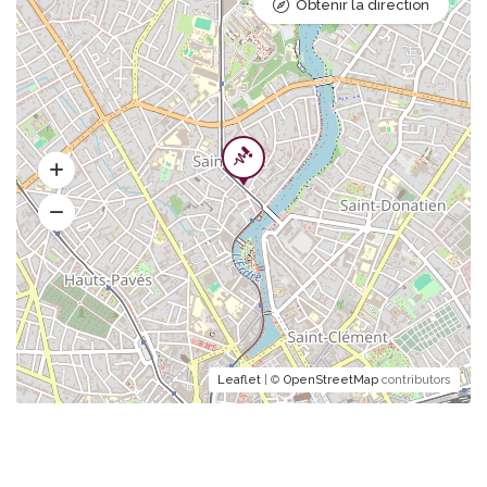
Obtenir la direction
Leaflet
| ©
OpenStreetMap
contributors