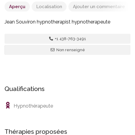
Aperçu
Localisation
Ajouter un commentaire
7 - Canada
,
Montréal
Jean Souviron hypnotherapist hypnotherapeute
Jean Souviron
+1 438-763-3491
4140 Kindersley Ave #5, Montreal, Quebec H4P 1K8,
Non renseigné
Canada
Qualifications
Hypnothérapeute
Thérapies proposées