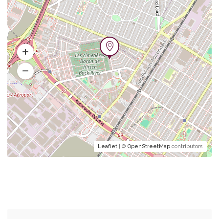
Leaflet
| ©
OpenStreetMap
contributors