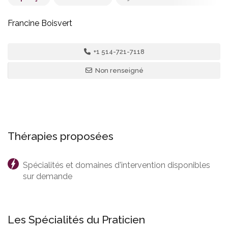
Francine Boisvert
7 - Canada
,
Montréal
+1 514-721-7118
Francine Boisvert
Non renseigné
5800 R. Saint-Denis, Montréal, QC H2S 3L5, Canada
Thérapies proposées
Spécialités et domaines d'intervention disponibles
sur demande
Les Spécialités du Praticien