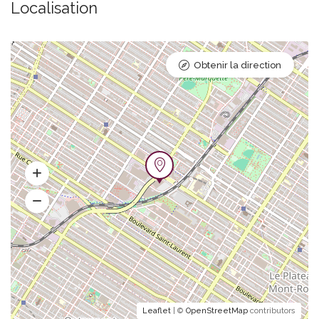
Localisation
Obtenir la direction
Leaflet
| ©
OpenStreetMap
contributors