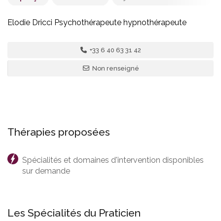
Elodie Dricci Psychothérapeute hypnothérapeute
8 - Corse
+33 6 40 63 31 42
Elodie Dricci
Non renseigné
Centre médical de, Travo, 20240 Ventiseri, France
Thérapies proposées
Spécialités et domaines d'intervention disponibles
sur demande
Les Spécialités du Praticien