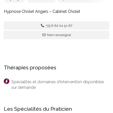
Hypnose Cholet Angers – Cabinet Cholet
1 - France
,
Nantes
+33 6 62 04 51 67
Cabinet Cholet
Non renseigné
44 Rue Eugène Delacroix, 49300 Cholet, France
Thérapies proposées
Spécialités et domaines d'intervention disponibles
sur demande
Les Spécialités du Praticien