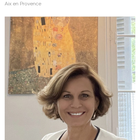
Hypnose Ericksonienne
Troubles alimentaires
,
Troubles du sommeil
1 - France
,
Aix en Provence
Berrine JANSSOONE
Espace paramédical du Palais, 7 rue Monclar, 13100
Aix en Provence